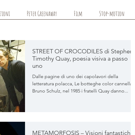
azioni
Peter Greenaway
Film
Stop-motion
STREET OF CROCODILES di Stephen 
Timothy Quay, poesia visiva a passo
uno
Dalle pagine di uno dei capolavori della
letteratura polacca, Le botteghe color cannella 
Bruno Schulz, nel 1985 i fratelli Quay danno...
METAMORFOSIS – Visioni fantastiche