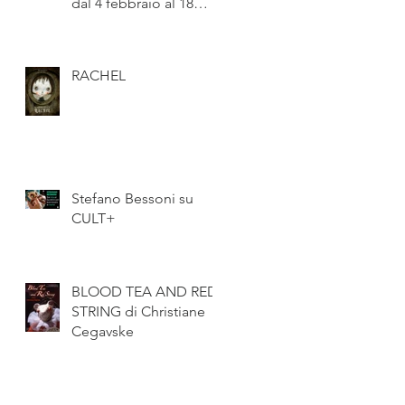
dal 4 febbraio al 18
marzo 2018
RACHEL
Stefano Bessoni su
CULT+
BLOOD TEA AND RED
STRING di Christiane
Cegavske