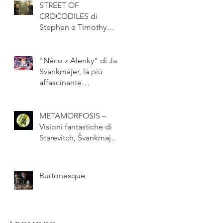
STREET OF
CROCODILES di
Stephen e Timothy
Quay, poesia visiva a
passo uno
"Něco z Alenky" di Jan
Svankmajer, la più
affascinante
rivisitazione di Alice
mai realizza
METAMORFOSIS –
Visioni fantastiche di
Starevitch, Švankmajer
e fratelli Quay
(Barcelona CCCB
marzo-s
Burtonesque