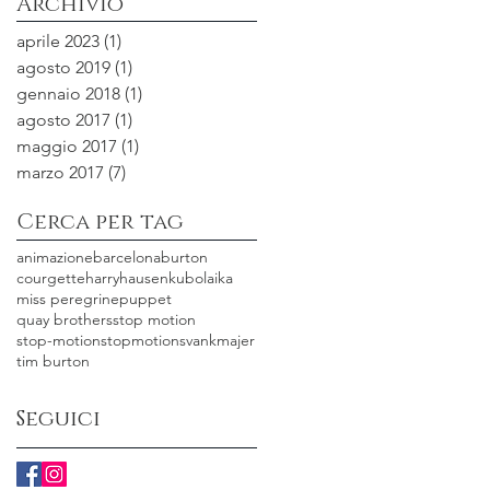
Archivio
aprile 2023
(1)
1 post
agosto 2019
(1)
1 post
gennaio 2018
(1)
1 post
agosto 2017
(1)
1 post
maggio 2017
(1)
1 post
marzo 2017
(7)
7 post
Cerca per tag
animazione
barcelona
burton
courgette
harryhausen
kubo
laika
miss peregrine
puppet
quay brothers
stop motion
stop-motion
stopmotion
svankmajer
tim burton
Seguici