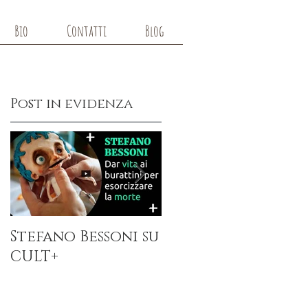
Bio
Contatti
Blog
Post in evidenza
e
di
Stefano Bessoni su
Burtonesque
CULT+