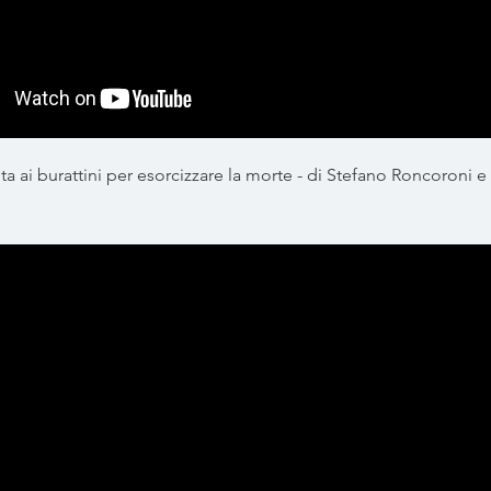
a ai burattini per esorcizzare la morte - di Stefano Roncoroni e