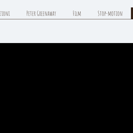
azioni
Peter Greenaway
Film
Stop-motion