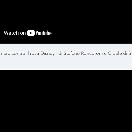
nere contro il rosa-Disney - di Stefano Roncoroni e Gioele di S