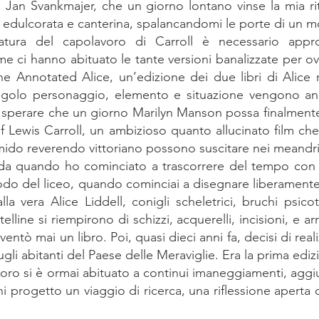
i Jan Švankmajer, che un giorno lontano vinse la mia rit
y, edulcorata e canterina, spalancandomi le porte di un 
tura del capolavoro di Carroll è necessario appr
 ci hanno abituato le tante versioni banalizzate per ov
The Annotated Alice, un’edizione dei due libri di Alic
ngolo personaggio, elemento e situazione vengono anal
o a sperare che un giorno Marilyn Manson possa finalmente
 Lewis Carroll, un ambizioso quanto allucinato film che
 timido reverendo vittoriano possono suscitare nei meandri
 da quando ho cominciato a trascorrere del tempo con
riodo del liceo, quando cominciai a disegnare liberamen
lla vera Alice Liddell, conigli scheletrici, bruchi psicot
elline si riempirono di schizzi, acquerelli, incisioni, e 
entò mai un libro. Poi, quasi dieci anni fa, decisi di rea
gli abitanti del Paese delle Meraviglie. Era la prima ediz
oro si è ormai abituato a continui imaneggiamenti, aggiu
progetto un viaggio di ricerca, una riflessione aperta d