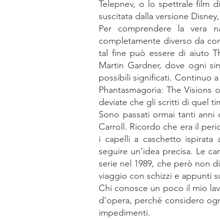
Telepnev, o lo spettrale film d
suscitata dalla versione Disne
Per comprendere la vera na
completamente diverso da come
tal fine può essere di aiuto 
Martin Gardner, dove ogni si
possibili significati. Continu
Phantasmagoria: The Visions of
deviate che gli scritti di quel
Sono passati ormai tanti anni
Carroll. Ricordo che era il pe
i capelli a caschetto ispirata a
seguire un’idea precisa. Le cart
serie nel 1989, che però non div
viaggio con schizzi e appunti su
Chi conosce un poco il mio lav
d’opera, perché considero ogni 
impedimenti.