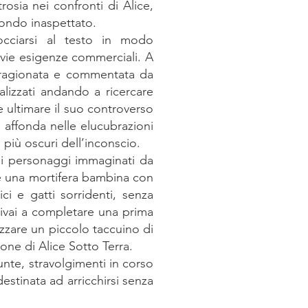
rosia nei confronti di Alice,
mondo inaspettato.
occiarsi al testo in modo
vie esigenze commerciali. A
e ragionata e commentata da
izzati andando a ricercare
 ultimare il suo controverso
 affonda nelle elucubrazioni
 più oscuri dell’inconscio.
 i personaggi immaginati da
te una mortifera bambina con
ici e gatti sorridenti, senza
arrivai a completare una prima
lizzare un piccolo taccuino di
ione di Alice Sotto Terra.
nte, stravolgimenti in corso
estinata ad arricchirsi senza