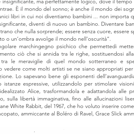
e insignificante, ma perfettamente logico, dove il tempo 
contrae. È il mondo del sonno; è anche il mondo dei sogn
unici libri in cui noi diventiamo bambini ... non importa 
significante, diventi di nuovo un bambino. Diventare bam
sì strano che nulla sorprende; essere senza cuore, essere 
to o un’ombra avvolge il mondo nell’oscurità”.
ingolare marchingegno psichico che permettedi metter
imento ciò che si annida tra le righe, sostituendosi all
 tra le meraviglie di quel mondo sotterraneo e spe
o vedere come molti artisti se ne siano appropriati per
azione. Lo sapevano bene gli esponenti dell’avanguardia 
 istanze espressive, utilizzandolo per stimolare visioni
dealizzato Alice, trasformandola e adattandola alle pr
 sulla libertà immaginativa, fino alle allucinazioni lis
ane White Rabbit, del 1967, che ho voluto inserire come 
ncopato, ammiccante al Boléro di Ravel, Grace Slick amm